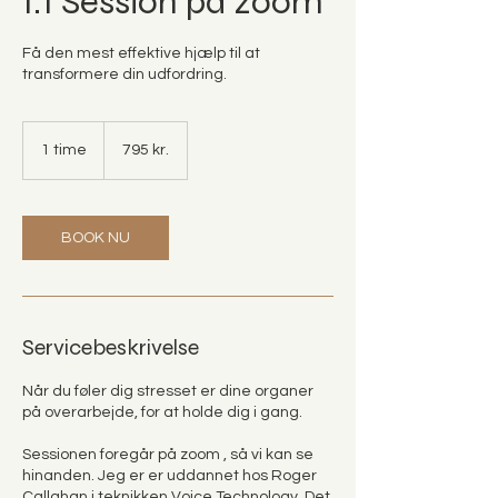
1:1 Session på zoom
Få den mest effektive hjælp til at
transformere din udfordring.
795
danske
1 time
1
795 kr.
kroner
t
i
m
BOOK NU
Servicebeskrivelse
Når du føler dig stresset er dine organer
på overarbejde, for at holde dig i gang.
Sessionen foregår på zoom , så vi kan se
hinanden. Jeg er er uddannet hos Roger
Callahan i teknikken Voice Technology. Det