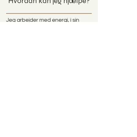
Hvordan kan jeg hjælpe?
Jeg arbejder med energi, i sin
reneste form og kan hjælpe med
at få energien til at løbe rigtigt.
Jeg arbejder i 3 ben, der alle
støtter hinanden og kan
suppleres.
Herunder kan du læse mere om
de tre ben, og mærke hvad der
tiltaler dig.
© ANNE HEJSELBJERG ·
AH@ANNEHEJSELBJERG.DK
·
PRIVATLIVS
OG COOKIEPOLITIK